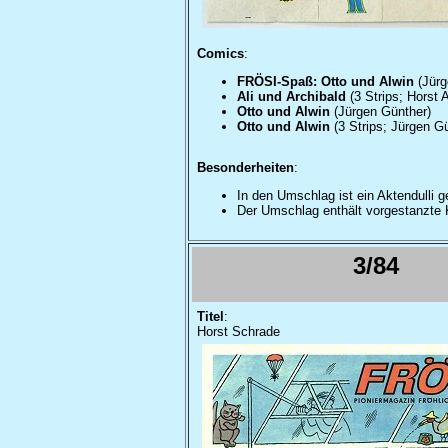
Comics
:
FRÖSI-Spaß: Otto und Alwin
(Jürg
Ali und Archibald
(3 Strips; Horst A
Otto und Alwin
(Jürgen Günther)
Otto und Alwin
(3 Strips; Jürgen G
Besonderheiten
:
In den Umschlag ist ein Aktendulli g
Der Umschlag enthält vorgestanzte K
3/84
Titel
:
Horst Schrade