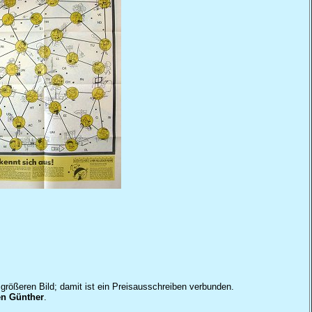
 größeren Bild; damit ist ein Preisausschreiben verbunden.
en Günther
.