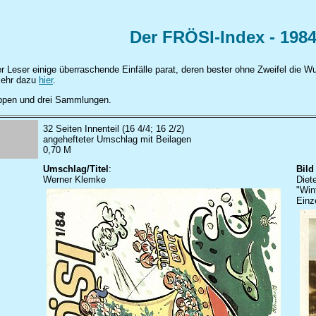
Der FRÖSI-Index - 198
r Leser einige überraschende Einfälle parat, deren bester ohne Zweifel die 
Mehr dazu
hier
.
appen und drei Sammlungen.
32 Seiten Innenteil (16 4/4; 16 2/2)
angehefteter Umschlag mit Beilagen
0,70 M
Umschlag/Titel
:
Bild
Werner Klemke
Diet
"Win
Einz