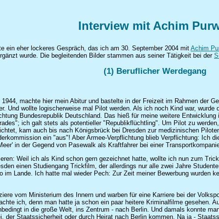
Interview mit Achim Pur
ete ein eher lockeres Gespräch, das ich am 30. September 2004 mit
Achim Pu
h ergänzt wurde. Die begleitenden Bilder stammen aus seiner Tätigkeit bei der
S
(1) Beruflicher Werdegang
1944, machte hier mein Abitur und bastelte in der Freizeit im Rahmen der Ges
r. Und wollte logischerweise mal Pilot werden. Als ich noch Kind war, wurde 
htung Bundesrepublik Deutschland. Das hieß für meine weitere Entwicklung 
es"; ich galt stets als potentieller "Republikflüchtling". Um Pilot zu werden,
lichtet, kam auch bis nach Königsbrück bei Dresden zur medizinischen Pilote
derkommission ein "aus"! Aber Armee-Verpflichtung blieb Verpflichtung: Ich di
 Meer' in der Gegend von Pasewalk als Kraftfahrer bei einer Transportkompani
ieren: Weil ich als Kind schon gern gezeichnet hatte, wollte ich nun zum Tric
sden einen Studiengang Trickfilm, der allerdings nur alle zwei Jahre Student
tudio im Lande. Ich hatte mal wieder Pech: Zur Zeit meiner Bewerbung wurden
ere vom Ministerium des Innern und warben für eine Karriere bei der Volkspoli
dachte ich, denn man hatte ja schon ein paar heitere Kriminalfilme gesehen. A
nbedingt in die große Welt, ins Zentrum - nach Berlin. Und damals konnte ma
ei, der Staatssicherheit oder durch Heirat nach Berlin kommen. Na ja - Staatss