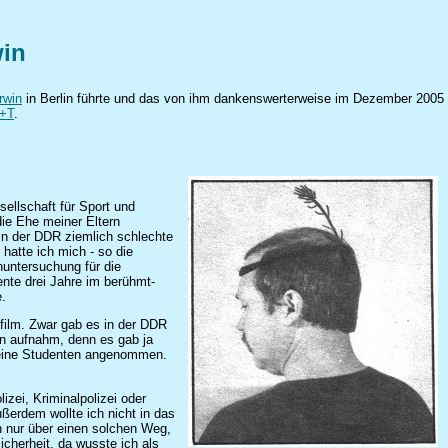
win
rwin
in Berlin führte und das von ihm dankenswerterweise im Dezember 2005
+T
.
ellschaft für Sport und
die Ehe meiner Eltern
in der DDR ziemlich schlechte
 hatte ich mich - so die
nuntersuchung für die
ente drei Jahre im berühmt-
e.
kfilm. Zwar gab es in der DDR
en aufnahm, denn es gab ja
 keine Studenten angenommen.
zei, Kriminalpolizei oder
ußerdem wollte ich nicht in das
n nur über einen solchen Weg,
icherheit, da wusste ich als