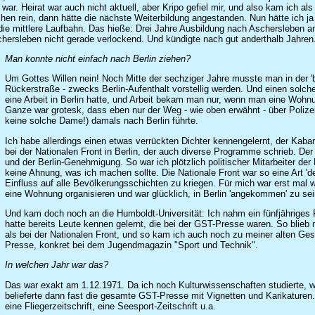
ar. Heirat war auch nicht aktuell, aber Kripo gefiel mir, und also kam ich als
schen rein, dann hätte die nächste Weiterbildung angestanden. Nun hätte ich ja
 die mittlere Laufbahn. Das hieße: Drei Jahre Ausbildung nach Aschersleben an 
hersleben nicht gerade verlockend. Und kündigte nach gut anderthalb Jahren.
Man konnte nicht einfach nach Berlin ziehen?
Um Gottes Willen nein! Noch Mitte der sechziger Jahre musste man in der 'b
Rückerstraße - zwecks Berlin-Aufenthalt vorstellig werden. Und einen sol
eine Arbeit in Berlin hatte, und Arbeit bekam man nur, wenn man eine Woh
Ganze war grotesk, dass eben nur der Weg - wie oben erwähnt - über Polizei
keine solche Dame!) damals nach Berlin führte.
Ich habe allerdings einen etwas verrückten Dichter kennengelernt, der Ka
bei der Nationalen Front in Berlin, der auch diverse Programme schrieb. De
und der Berlin-Genehmigung. So war ich plötzlich politischer Mitarbeiter der 
keine Ahnung, was ich machen sollte. Die Nationale Front war so eine Art '
Einfluss auf alle Bevölkerungsschichten zu kriegen. Für mich war erst mal 
eine Wohnung organisieren und war glücklich, in Berlin 'angekommen' zu sei
Und kam doch noch an die Humboldt-Universität: Ich nahm ein fünfjähriges 
hatte bereits Leute kennen gelernt, die bei der GST-Presse waren. So blieb
als bei der Nationalen Front, und so kam ich auch noch zu meiner alten Gese
Presse, konkret bei dem Jugendmagazin "Sport und Technik".
In welchen Jahr war das?
Das war exakt am 1.12.1971. Da ich noch Kulturwissenschaften studierte, wurd
belieferte dann fast die gesamte GST-Presse mit Vignetten und Karikaturen.
eine Fliegerzeitschrift, eine Seesport-Zeitschrift u.a.