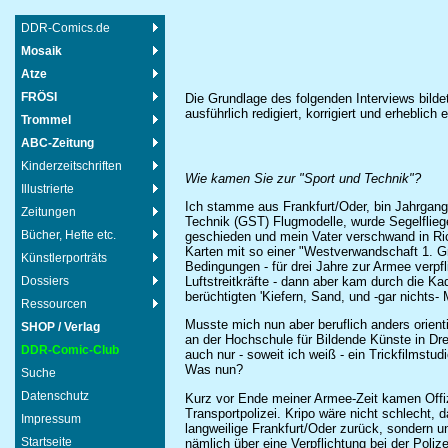
DDR-Comics.de
Mosaik
Atze
FRÖSI
Die Grundlage des folgenden Interviews bild
ausführlich redigiert, korrigiert und erheblic
Trommel
ABC-Zeitung
Kinderzeitschriften
Wie kamen Sie zur "Sport und Technik"?
Illustrierte
Ich stamme aus Frankfurt/Oder, bin Jahrgang 
Zeitungen
Technik (GST) Flugmodelle, wurde Segelfliege
Bücher, Hefte etc.
geschieden und mein Vater verschwand in Ric
Karten mit so einer "Westverwandschaft 1. Grad
Künstlerporträts
Bedingungen - für drei Jahre zur Armee verpf
Dossiers
Luftstreitkräfte - dann aber kam durch die Ka
berüchtigten 'Kiefern, Sand, und -gar nichts-
Ressourcen
Musste mich nun aber beruflich anders orient
SHOP / Verlag
an der Hochschule für Bildende Künste in Dre
DDR-Comic-Club
auch nur - soweit ich weiß - ein Trickfilms
Was nun?
Suche
Datenschutz
Kurz vor Ende meiner Armee-Zeit kamen Offizi
Transportpolizei. Kripo wäre nicht schlecht, 
Impressum
langweilige Frankfurt/Oder zurück, sondern u
Startseite
nämlich über eine Verpflichtung bei der Poliz