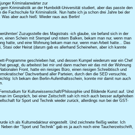
 junger Kriminalanwärter zur
 gern Kriminalistik an der Humboldt-Universität studiert, aber das passte den
die Fachschule für Kriminalistik. Nun hatte ich ja schon drei Jahre bei der
 Was aber auch hieß: Wieder raus aus Berlin!
erühmten' Zuzugsstelle des Magistrats -ich glaube, sie befand sich in der
chen, einen Schein mit Stempel und rotem Balken, bekam man nur, wenn man
nung hatte, und eine Wohnung bekam man nur, wenn man Arbeit hatte... Das
, Stasi oder Heirat (darum gab es allerhand Scheinehen, aber ich kannte
barett-Programme geschrieben hat, und dessen Kumpel wiederum war ein Chef
r hat gesagt, du arbeitest bei mir und dann machen wir das mit der Wohnung
Nationalen Front, hatte ein riesiges Büro, einen riesigen Schreibtisch und
demokratischer' Dachverband aller Parteien, durch den die SED versuchte,
wichtig: Ich bekam den Berlin-Aufenthaltsschein, konnte mir damit nun auch
n.
Fernstudium für Kulturwissenschaft/Philosophie und Bildende Kunst auf. Und
 man im Gespräch, bei einer Zeitschrift sah ich mich auch besser aufgehoben
llschaft für Sport und Technik wieder zurück, allerdings nun bei der GST-
e ich als Kulturredakteur eingestellt. Und zeichnete fleißig weiter. Ich
 Neben der "Sport und Technik" gab es ja auch noch eine Taucherzeitschrift,