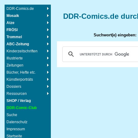
DDR-Comics.de
DDR-Comics.de durc
Mosaik
Atze
FRÖSI
Suchwort(e) eingeben:
Trommel
ABC-Zeitung
Kinderzeitschriften
Illustrierte
Zeitungen
Bücher, Hefte etc.
Künstlerporträts
Dossiers
Ressourcen
SHOP / Verlag
DDR-Comic-Club
Suche
Datenschutz
Impressum
Startseite