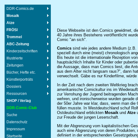
DDR-Comics.de
Mosaik
Atze
FRÖSI
Diese Webseite ist den Comics gewidmet, di
40 Jahre ihres Bestehens veröffentlicht wur
Trommel
Comic "an sich".
ABC-Zeitung
Comics
sind wie jedes andere Medium (z.B. F
Kinderzeitschriften
speziell durch eine (meist) chronologisch an
Bis heute ist die internationale Rezeption v
Illustrierte
hauptsächlich Inhalte für Kinder oder pubert
Zeitungen
die Aussage, dass man Comics liest, die A
aus dem Alter nicht langsam raus?", dann hat
Bücher, Hefte etc.
verwechselt. Gäbe es nur Kinderfilme, würde
Künstlerporträts
In der Zeit nach dem zweiten Weltkrieg brac
Dossiers
amerikanische Comickultur ins im Wiederaufb
Ressourcen
zur Verrohung der Jugend beitragenden Mach
wehren, und ironischerweise wurden gerade d
SHOP / Verlag
der 50er Jahre war klar, dass, wenn man die
füllen musste. In Westdeutschland schuf Ro
DDR-Comic-Club
Ostdeutschland erblickten
Mosaik
und
Atze
u
Suche
zur Freude der jungen Leserschaft.
Datenschutz
Mit der Abgrenzung vom kapitalistischen Gese
Impressum
auch eine Abgrenzung von deren Produkten, 
definiert in der entsprechenden Gesetzgebung
Startseite