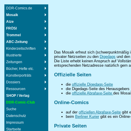
DDR-Comics.de
Mosaik
Atze
FRÖSI
Trommel
ABC-Zeitung
Kinderzeitschriften
Das Mosaik erfreut sich (schwerpunktmäßig i
Illustrierte
privater Netzseiten zu den
Digedags
und den
Die Liste erhebt keinen Anspruch auf Vollstän
Zeitungen
entsprechenden Netzadresse natürlich gern a
Bücher, Hefte etc.
Offizielle Seiten
Künstlerporträts
Dossiers
die
offizielle Digedags-Seite
die Digedags-Seite des Herausgebers
Ressourcen
die
offizielle Abrafaxe-Seite
des Mosai
SHOP / Verlag
Online-Comics
DDR-Comic-Club
Suche
auf der
offiziellen Abrafaxe-Seite
gibt 
Datenschutz
beim
Berliner Kurier
gibt es ein Online
Impressum
Private Seiten
Startseite