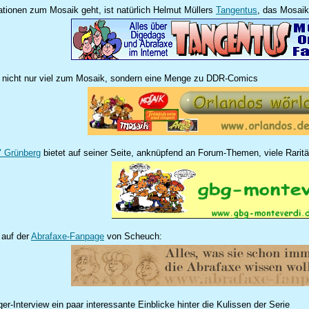
tionen zum Mosaik geht, ist natürlich Helmut Müllers
Tangentus
, das Mosaik
nicht nur viel zum Mosaik, sondern eine Menge zu DDR-Comics
" Grünberg
bietet auf seiner Seite, anknüpfend an Forum-Themen, viele Raritä
 auf der
Abrafaxe-Fanpage
von Scheuch:
er-Interview ein paar interessante Einblicke hinter die Kulissen der Serie